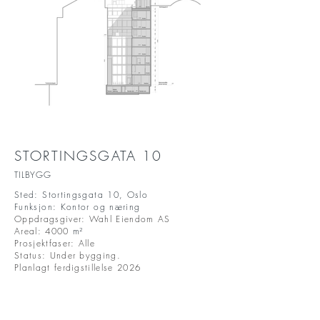
STORTINGSGATA 10
TILBYGG
Sted: Stortingsgata 10, Oslo
Funksjon: Kontor og næring
Oppdragsgiver: Wahl Eiendom AS
Areal: 4000
m²
Prosjektfaser: Alle
Status: Under bygging.
Planlagt ferdigstillelse 2026
Stortingsgata 10 i Oslo er et kontor- og
næringsbygg oppført i 1963, tegnet av