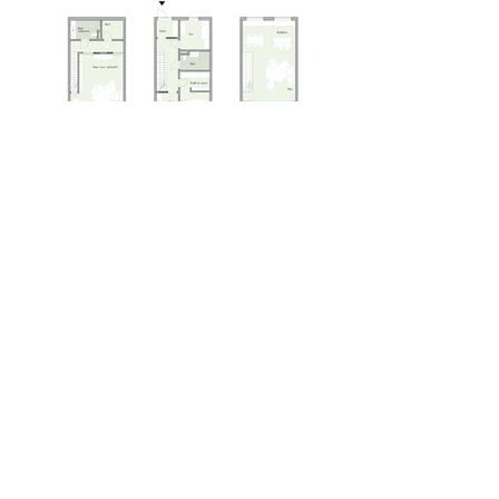
Gjerdrums vei
Sted: Oslo
Funksjon: Bolig
Oppdragsgiver: Avantor
AS
Areal: 2.000 m2
Status: Rammetillatelse 2020
1. plass i invitert konkurranse.
Prosjektet omfatter rekkehus med 9
boenheter på Grefsen i Oslo. Boligene
er innpasset i det bratte terrenget på
tomten, og organiseringen av